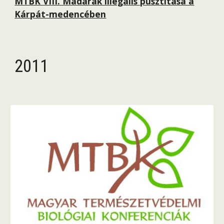
MTBK VIII. Madarak illegális pusztítása a
Kárpát-medencében
2011