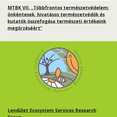
MTBK VII. „Többfrontos természetvédelem:
önkéntesek, hivatásos természetvédők és
kutatók összefogása természeti értékeink
megőrzéséért”
Lendület Ecosystem Services Research