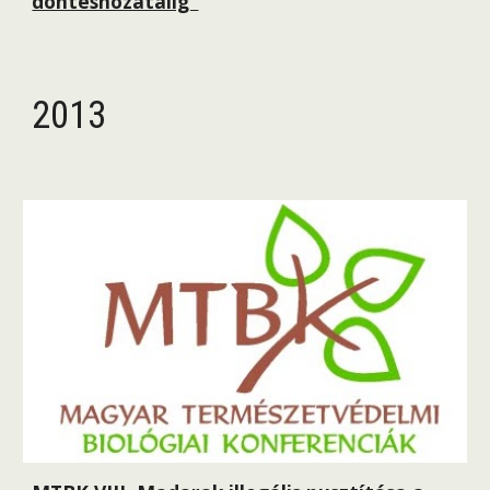
döntéshozatalig”
2013