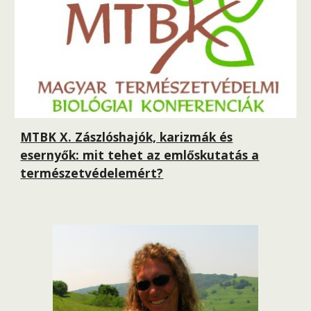
MTBK X. Zászlóshajók, karizmák és
esernyők: mit tehet az emlőskutatás a
természetvédelemért?